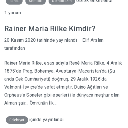
olarak etiketlendi
sanat
Sembol
Sembolizm
1 yorum
Rainer Maria Rilke Kimdir?
20 Kasım 2020
tarihinde yayınlandı
Elif Arslan
tarafından
Rainer Maria Rilke, esas adıyla René Maria Rilke, 4 Aralık
1875’de Prag, Bohemya, Avusturya-Macaristan’da (Şu
anda Çek Cumhuriyeti) doğmuş, 29 Aralık 1926’da
Valmont-İsviçre’de vefat etmiştir. Duino Ağıtları ve
Orpheus’a Soneler gibi eserleri ile dünyaca meşhur olan
Alman şair… Ömrünün İlk…
içinde yayınlandı
Edebiyat