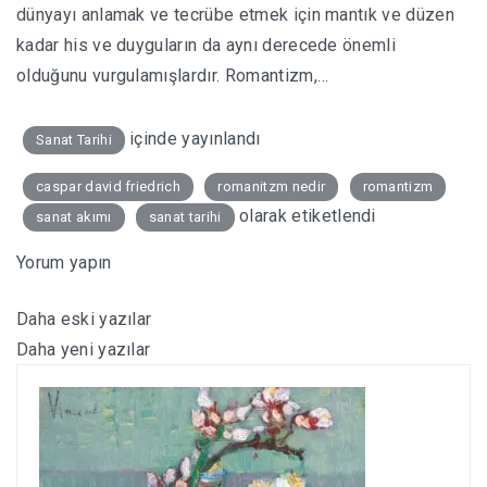
dünyayı anlamak ve tecrübe etmek için mantık ve düzen
kadar his ve duyguların da aynı derecede önemli
olduğunu vurgulamışlardır. Romantizm,…
içinde yayınlandı
Sanat Tarihi
caspar david friedrich
romanitzm nedir
romantizm
olarak etiketlendi
sanat akımı
sanat tarihi
Yorum yapın
Daha eski yazılar
Yazı
Daha yeni yazılar
gezinmesi