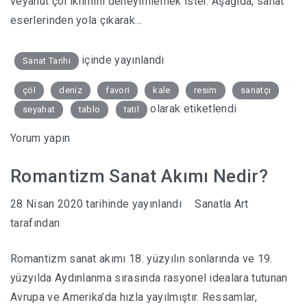
veyahut çöl iklimini deneyimlemek ister. Aşağıda, sanat
eserlerinden yola çıkarak…
içinde yayınlandı
Sanat Tarihi
çöl
deniz
favori
kale
resim
sanatçı
olarak etiketlendi
seyahat
tablo
tatil
Yorum yapın
Romantizm Sanat Akımı Nedir?
28 Nisan 2020
tarihinde yayınlandı
Sanatla Art
tarafından
Romantizm sanat akımı 18. yüzyılın sonlarında ve 19.
yüzyılda Aydınlanma sırasında rasyonel idealara tutunan
Avrupa ve Amerika’da hızla yayılmıştır. Ressamlar,