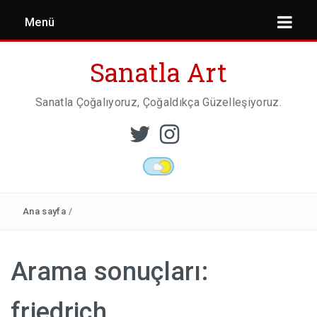
Menü
Sanatla Art
Sanatla Çoğalıyoruz, Çoğaldıkça Güzelleşiyoruz.
ESER İNCELEMESI
HEYKEL SANATI
Ana sayfa
/
MIMARI
Arama sonuçları:
friedrich