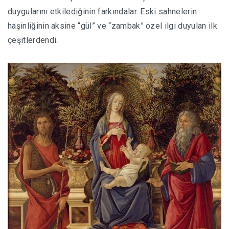
duygularını etkilediğinin farkındalar. Eski sahnelerin
haşinliğinin aksine “gül” ve “zambak” özel ilgi duyulan ilk
çeşitlerdendi.