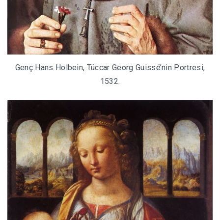
Genç Hans Holbein, Tüccar Georg Guissé’nin Portresi,
1532.