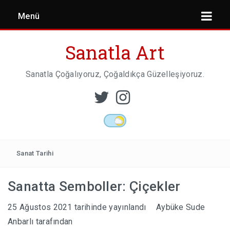
Menü
Sanatla Art
Sanatla Çoğalıyoruz, Çoğaldıkça Güzelleşiyoruz.
ESER İNCELEMESI
HEYKEL SANATI
Sanat Tarihi
Sanatta Semboller: Çiçekler
MIMARI
25 Ağustos 2021
tarihinde yayınlandı
Aybüke Sude
Anbarlı
tarafından