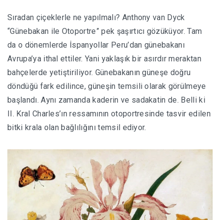
Sıradan çiçeklerle ne yapılmalı? Anthony van Dyck
“Günebakan ile Otoportre” pek şaşırtıcı gözüküyor. Tam
da o dönemlerde İspanyollar Peru’dan günebakanı
Avrupa’ya ithal ettiler. Yani yaklaşık bir asırdır meraktan
bahçelerde yetiştiriliyor. Günebakanın güneşe doğru
döndüğü fark edilince, güneşin temsili olarak görülmeye
başlandı. Aynı zamanda kaderin ve sadakatin de. Belli ki
II. Kral Charles’ın ressamının otoportresinde tasvir edilen
bitki krala olan bağlılığını temsil ediyor.