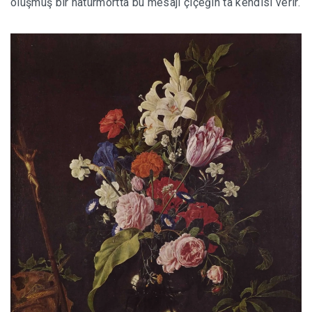
oluşmuş bir natürmortta bu mesajı çiçeğin ta kendisi verir.