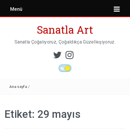
Menü
Sanatla Art
Sanatla Çoğalıyoruz, Çoğaldıkça Güzelleşiyoruz.
ESER İNCELEMESI
HEYKEL SANATI
Ana sayfa
/
MIMARI
Etiket:
29 mayıs