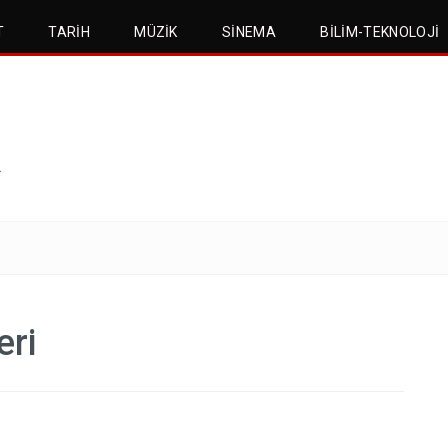
T
TARIH
MÜZIK
SINEMA
BILIM-TEKNOLOJI
.
eri