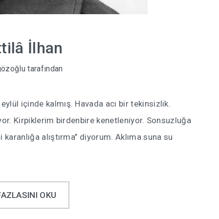
ilâ İlhan
gözoğlu
tarafından
lül içinde kalmış. Havada acı bir tekinsizlik.
yor. Kirpiklerim birdenbire kenetleniyor. Sonsuzluğa
i karanlığa alıştırma’’ diyorum. Aklıma suna su
…
FAZLASINI OKU