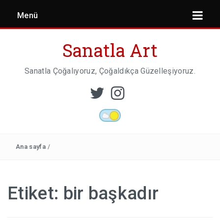
Menü
Sanatla Art
Sanatla Çoğalıyoruz, Çoğaldıkça Güzelleşiyoruz.
ESER İNCELEMESI
HEYKEL SANATI
Ana sayfa
/
MIMARI
Etiket:
bir başkadır