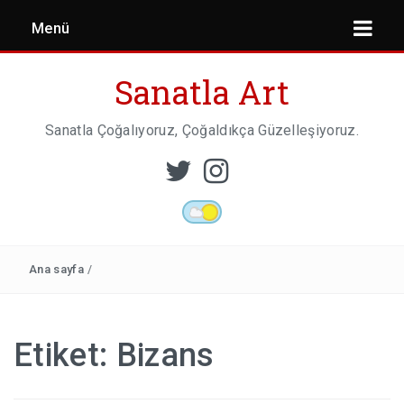
Menü
Sanatla Art
Sanatla Çoğalıyoruz, Çoğaldıkça Güzelleşiyoruz.
ESER İNCELEMESI
HEYKEL SANATI
Ana sayfa
/
MIMARI
Etiket:
Bizans