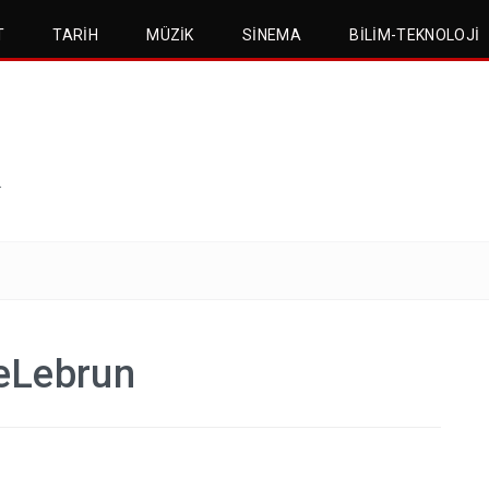
T
TARIH
MÜZIK
SINEMA
BILIM-TEKNOLOJI
.
eLebrun