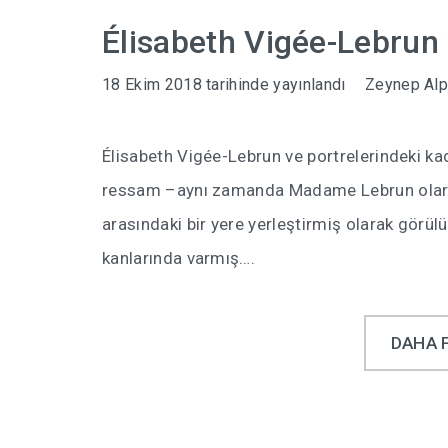
Élisabeth Vigée-Lebrun 
18 Ekim 2018
tarihinde yayınlandı
Zeynep Al
Élisabeth Vigée-Lebrun ve portrelerindeki kadı
ressam –aynı zamanda Madame Lebrun olarak 
arasındaki bir yere yerleştirmiş olarak görül
kanlarında varmış….
DAHA 