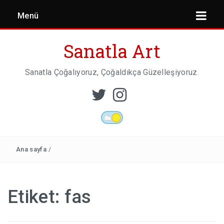
Menü
Sanatla Art
Sanatla Çoğalıyoruz, Çoğaldıkça Güzelleşiyoruz.
ESER İNCELEMESI
HEYKEL SANATI
Ana sayfa
/
MIMARI
Etiket:
fas