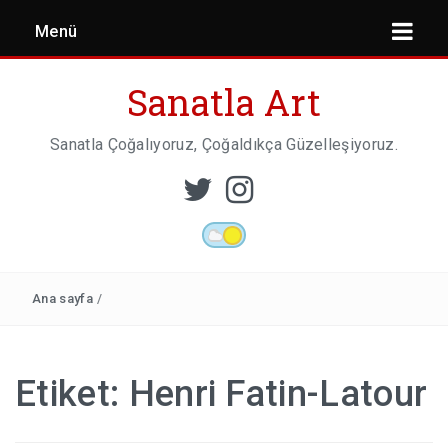
Menü
Sanatla Art
Sanatla Çoğalıyoruz, Çoğaldıkça Güzelleşiyoruz.
ESER İNCELEMESI
HEYKEL SANATI
Ana sayfa
/
MIMARI
Etiket:
Henri Fatin-Latour