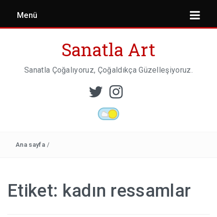
Menü
Sanatla Art
Sanatla Çoğalıyoruz, Çoğaldıkça Güzelleşiyoruz.
ESER İNCELEMESI
HEYKEL SANATI
Ana sayfa
/
MIMARI
Etiket:
kadın ressamlar