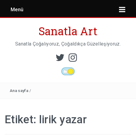
Menü
Sanatla Art
Sanatla Çoğalıyoruz, Çoğaldıkça Güzelleşiyoruz.
ESER İNCELEMESI
HEYKEL SANATI
Ana sayfa
/
MIMARI
Etiket:
lirik yazar