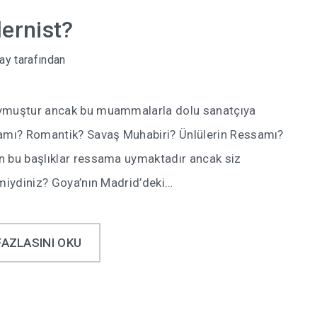
ernist?
ay
tarafından
uymuştur ancak bu muammalarla dolu sanatçıya
amı? Romantik? Savaş Muhabiri? Ünlülerin Ressamı?
n bu başlıklar ressama uymaktadır ancak siz
 miydiniz? Goya’nın Madrid’deki…
FAZLASINI OKU