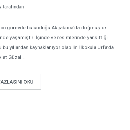
y
tarafından
sının görevde bulunduğu Akçakoca’da doğmuştur.
inde yaşamıştır. İçinde ve resimlerinde yansıttığı
bu yıllardan kaynaklanıyor olabilir. İlkokula Urfa’da
evlet Güzel…
FAZLASINI OKU