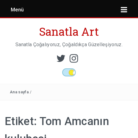
Menü
Sanatla Art
Sanatla Çoğalıyoruz, Çoğaldıkça Güzelleşiyoruz.
ESER İNCELEMESI
HEYKEL SANATI
Ana sayfa
/
MIMARI
Etiket:
Tom Amcanın