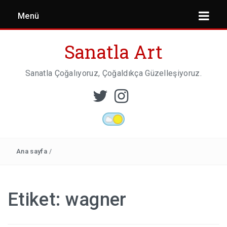
Menü
Sanatla Art
Sanatla Çoğalıyoruz, Çoğaldıkça Güzelleşiyoruz.
ESER İNCELEMESI
HEYKEL SANATI
Ana sayfa
/
MIMARI
Etiket:
wagner