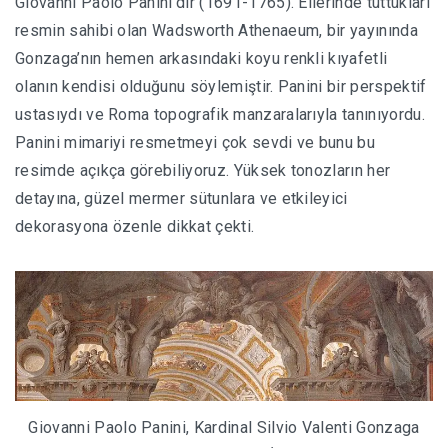
Giovanni Paolo Panini’dir (1691-1765). Ellerinde tuttukları
resmin sahibi olan Wadsworth Athenaeum, bir yayınında
Gonzaga’nın hemen arkasındaki koyu renkli kıyafetli
olanın kendisi olduğunu söylemiştir. Panini bir perspektif
ustasıydı ve Roma topografik manzaralarıyla tanınıyordu.
Panini mimariyi resmetmeyi çok sevdi ve bunu bu
resimde açıkça görebiliyoruz. Yüksek tonozların her
detayına, güzel mermer sütunlara ve etkileyici
dekorasyona özenle dikkat çekti.
Giovanni Paolo Panini, Kardinal Silvio Valenti Gonzaga