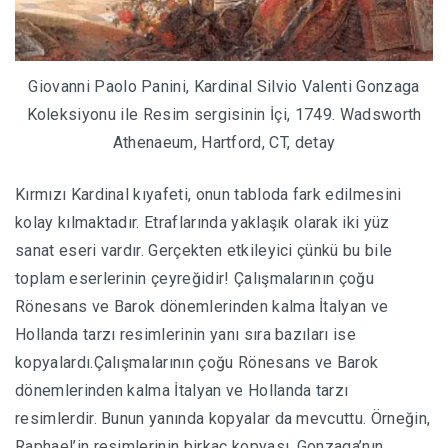
Giovanni Paolo Panini, Kardinal Silvio Valenti Gonzaga
Koleksiyonu ile Resim sergisinin İçi, 1749. Wadsworth
Athenaeum, Hartford, CT, detay
Kırmızı Kardinal kıyafeti, onun tabloda fark edilmesini
kolay kılmaktadır. Etraflarında yaklaşık olarak iki yüz
sanat eseri vardır. Gerçekten etkileyici çünkü bu bile
toplam eserlerinin çeyreğidir! Çalışmalarının çoğu
Rönesans ve Barok dönemlerinden kalma İtalyan ve
Hollanda tarzı resimlerinin yanı sıra bazıları ise
kopyalardı.Çalışmalarının çoğu Rönesans ve Barok
dönemlerinden kalma İtalyan ve Hollanda tarzı
resimlerdir. Bunun yanında kopyalar da mevcuttu. Örneğin,
Raphael’in resimlerinin birkaç kopyası, Gonzaga’nın