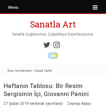
Menü
Sanatla Art
Sanatla Çoğalıyoruz, Çoğaldıkça Güzelleşiyoruz.
ESER İNCELEMESI
HEYKEL SANATI
Eser İncelemesi
/
Sanat Tarihi
Haftanın Tablosu: Bir Resim
MIMARI
Sergisinin İçi, Giovanni Panini
27 Şubat 2019
tarihinde yayınlandı
Zeynep Alpay