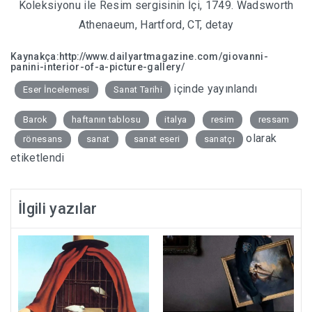
Koleksiyonu ile Resim sergisinin İçi, 1749. Wadsworth
Athenaeum, Hartford, CT, detay
Kaynakça:http://www.dailyartmagazine.com/giovanni-
panini-interior-of-a-picture-gallery/
içinde yayınlandı
Eser İncelemesi
Sanat Tarihi
Barok
haftanın tablosu
italya
resim
ressam
olarak
rönesans
sanat
sanat eseri
sanatçı
etiketlendi
İlgili yazılar