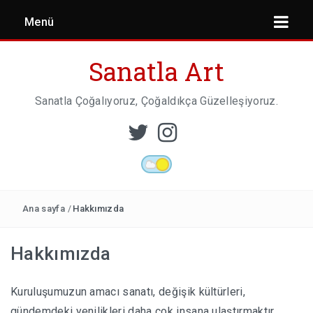
Menü
Sanatla Art
Sanatla Çoğalıyoruz, Çoğaldıkça Güzelleşiyoruz.
ESER İNCELEMESI
HEYKEL SANATI
Ana sayfa
/
Hakkımızda
Hakkımızda
MIMARI
Kuruluşumuzun amacı sanatı, değişik kültürleri,
gündemdeki yenilikleri daha çok insana ulaştırmaktır.