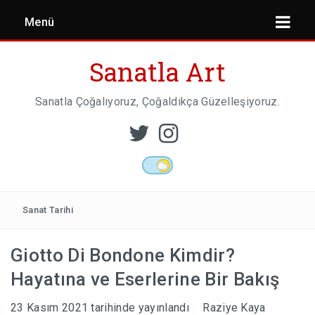
Menü
Sanatla Art
Sanatla Çoğalıyoruz, Çoğaldıkça Güzelleşiyoruz.
ESER İNCELEMESI
HEYKEL SANATI
Sanat Tarihi
Giotto Di Bondone Kimdir?
MIMARI
Hayatına ve Eserlerine Bir Bakış
23 Kasım 2021
tarihinde yayınlandı
Raziye Kaya