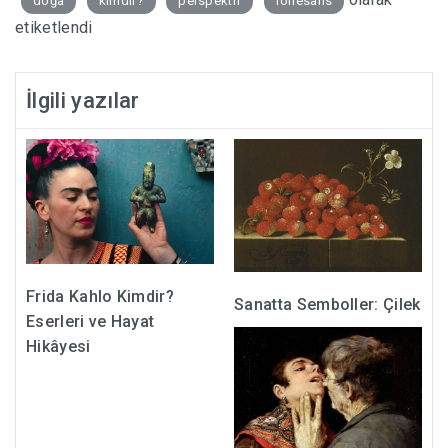
doğa
kimdir?
perspektif
rönesans
etiketlendi
İlgili yazılar
Frida Kahlo Kimdir?
Sanatta Semboller: Çilek
Eserleri ve Hayat
Hikâyesi