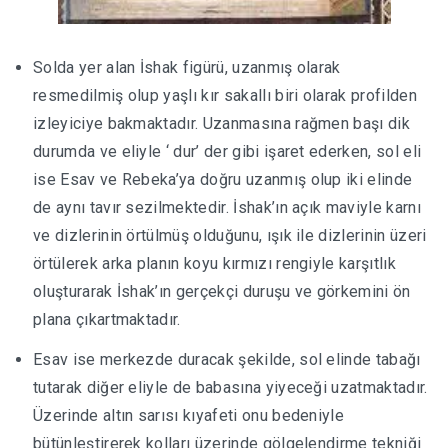
Solda yer alan İshak figürü, uzanmış olarak
resmedilmiş olup yaşlı kır sakallı biri olarak profilden
izleyiciye bakmaktadır. Uzanmasına rağmen başı dik
durumda ve eliyle ‘ dur’ der gibi işaret ederken, sol eli
ise Esav ve Rebeka’ya doğru uzanmış olup iki elinde
de aynı tavır sezilmektedir. İshak’ın açık maviyle karnı
ve dizlerinin örtülmüş olduğunu, ışık ile dizlerinin üzeri
örtülerek arka planın koyu kırmızı rengiyle karşıtlık
oluşturarak İshak’ın gerçekçi duruşu ve görkemini ön
plana çıkartmaktadır.
Esav ise merkezde duracak şekilde, sol elinde tabağı
tutarak diğer eliyle de babasına yiyeceği uzatmaktadır.
Üzerinde altın sarısı kıyafeti onu bedeniyle
bütünleştirerek kolları üzerinde gölgelendirme tekniği