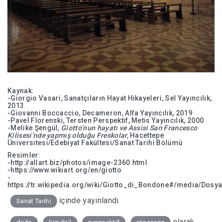
Kaynak:
-Giorgio Vasari, Sanatçıların Hayat Hikayeleri, Sel Yayıncılık,
2013
-Giovanni Boccaccio, Decameron, Alfa Yayıncılık, 2019
-Pavel Florenski, Tersten Perspektif, Metis Yayıncılık, 2000
-Melike Şengül,
Giotto’nun hayatı ve Assisi San Francesco
Kilisesi’nde yapmış olduğu Freskolar,
Hacettepe
Üniversitesi/Edebiyat Fakültesi/Sanat Tarihi Bölümü
Resimler:
-http://allart.biz/photos/image-2360.html
-https://www.wikiart.org/en/giotto
-
https://tr.wikipedia.org/wiki/Giotto_di_Bondone#/media/Dosya:
içinde yayınlandı
Sanat Tarihi
olarak