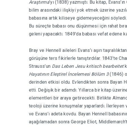
Araştırma
’yı (1838) yazmıştı. Bu kitap, Evans’ın
bilim arasındaki ilişkiyi yok etmek üzerine yazı
babasına artık kiliseye gidemeyeceğini söyledi.
Bu süreçte babası onu düşünmesi için rahat bıra
geleni yapacaktı. 1849’da babası vefat edene k
Bray ve Hennell aileleri Evans’ı aşırı taşralılıkt
görüşüne ters fikirlerle tanıştırdılar. 1843’te C
Strauss’un
Das Leben Jesu kritisch bearbeitet
k
Hayatının Eleştirel İncelemesi Bölüm 3
(1846) o
derinden etkisi oldu. Evlendikten sonra Bayan H
etti. Değişik bir adamdı. Yıllarca bir kitap üzer
elementleri bir araya getirecekti. Birlikte Alm
teoloji üzerine konuşmalar yaparlardı. İlerleyen
ve Evans’ı adeta kovdu. Bayan Hennell babasının
aşağılamadan sonra George Eliot, Middlemarch’ta