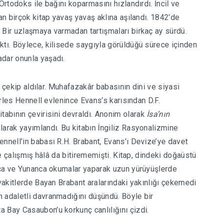
 Ortodoks ile bağını koparmasını hızlandırdı. İncil ve
lan birçok kitap yavaş yavaş aklına aşılandı. 1842’de
 Bir uzlaşmaya varmadan tartışmaları birkaç ay sürdü.
ktı. Böylece, kilisede saygıyla görüldüğü sürece içinden
adar onunla yaşadı.
an çekip aldılar. Muhafazakâr babasının dini ve siyasi
harles Hennell evlenince Evans’s karısından D.F.
itabının çevirisini devraldı. Anonim olarak
İsa’nın
larak yayımlandı. Bu kitabın İngiliz Rasyonalizmine
ennell’in babası R.H. Brabant, Evans’ı Devize’ye davet
ine çalışmış hâlâ da bitirememişti. Kitap, dindeki doğaüstü
anca ve Yunanca okumalar yaparak uzun yürüyüşlerde
 vakitlerde Bayan Brabant aralarındaki yakınlığı çekemedi
 adaletli davranmadığını düşündü. Böyle bir
 Bay Casaubon’u korkunç canlılığını çizdi.