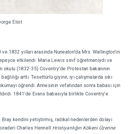
orge Eliot
 ve 1832 yılları arasında Nuneaton’da Mrs. Wallington’ın
n epeyce etkilendi. Maria Lewis sınıf öğretmeniydi ve
 Son okulu (1832-35) Coventry’de Protestan bakanının
ağlılığı arttı. Tesettürlü giyinir, iyi çalışmalarda sıkı
a okumayı öğrendi. Annesinin vefatından sonra babası için
dırdı. 1841’de Evans babasıyla birlikte Coventry’e
. Bray kendini yetiştirmiş, radikal nedenlerden dolayı
biraderi Charles Hennell
Hristiyanlığın Kökeni Üzerine