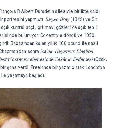
ançois D’Albert Durade’in ailesiyle birlikte kaldı.
ir portresini yapmıştı.
Bayan Bray
(1842) ve Sir
açık kumral saçlı, gri-mavi gözleri ve açık tenli
erisi’nde bulunuyor. Coventry’e döndü ve 1850
çirdi. Babasından kalan yıllık 100 pound ile nasıl
n Chapman’dan sonra
İsa’nın Hayatının Eleştirel
estminster İncelemesinde Zekânın İlerlemesi
(Ocak,
bir şans verdi. Freelance bir yazar olarak Londra’ya
 ile yaşamaya başladı.