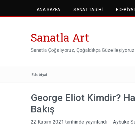
ANA SAYFA
SANAT TARIHI
EDEBIYA
Sanatla Art
Sanatla Çoğalıyoruz, Çoğaldıkça Güzelleşiyoruz
Edebiyat
George Eliot Kimdir? Ha
Bakış
22 Kasım 2021
tarihinde yayınlandı
Aybüke Su