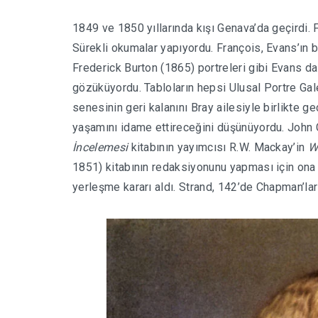
1849 ve 1850 yıllarında kışı Genava’da geçirdi. Fr
Sürekli okumalar yapıyordu. François, Evans’ın b
Frederick Burton (1865) portreleri gibi Evans da 
gözüküyordu. Tabloların hepsi Ulusal Portre Gal
senesinin geri kalanını Bray ailesiyle birlikte ge
yaşamını idame ettireceğini düşünüyordu. Joh
İncelemesi
kitabının yayımcısı R.W. Mackay’in
W
1851) kitabının redaksiyonunu yapması için ona 
yerleşme kararı aldı. Strand, 142’de Chapman’lar