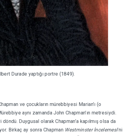
lbert Durade yaptığı portre (1849).
 Chapman ve çocukların mürebbiyesi Marian’ı (o
 Mürebbiye aynı zamanda John Chapman’ın metresiydi.
ri döndü. Duygusal olarak Chapman’a kapılmış olsa da
uyor. Birkaç ay sonra Chapman
Westminster İncelemesi
’ni