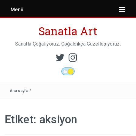
Menü
Sanatla Art
Sanatla Çoğalıyoruz, Çoğaldıkça Güzelleşiyoruz.
ESER İNCELEMESI
HEYKEL SANATI
Ana sayfa
/
MIMARI
Etiket:
aksiyon