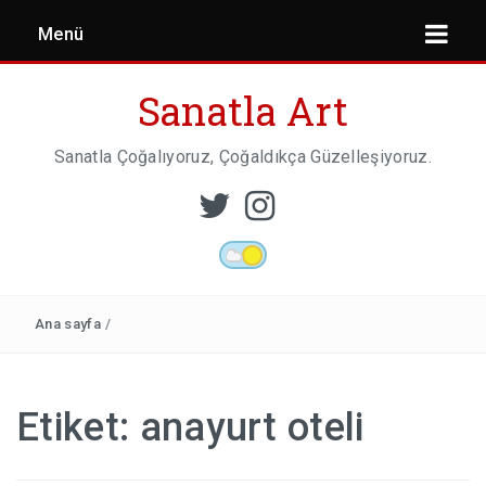
Menü
Sanatla Art
Sanatla Çoğalıyoruz, Çoğaldıkça Güzelleşiyoruz.
ESER İNCELEMESI
HEYKEL SANATI
Ana sayfa
/
MIMARI
Etiket:
anayurt oteli