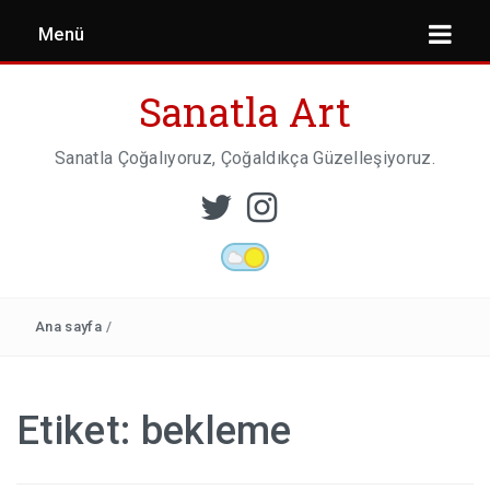
Menü
Sanatla Art
Sanatla Çoğalıyoruz, Çoğaldıkça Güzelleşiyoruz.
ESER İNCELEMESI
HEYKEL SANATI
Ana sayfa
/
MIMARI
Etiket:
bekleme