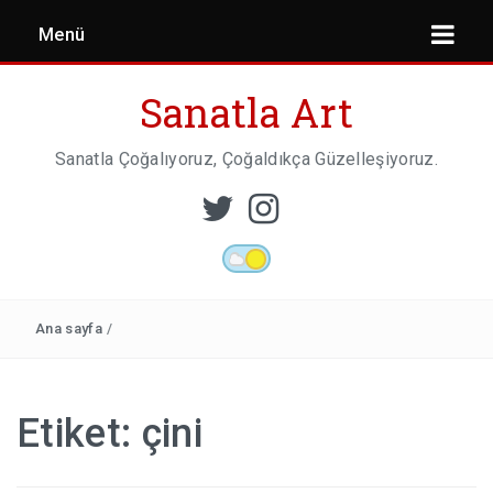
Menü
Sanatla Art
Sanatla Çoğalıyoruz, Çoğaldıkça Güzelleşiyoruz.
ESER İNCELEMESI
HEYKEL SANATI
Ana sayfa
/
MIMARI
Etiket:
çini