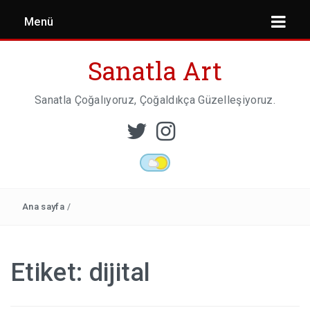
Menü
Sanatla Art
Sanatla Çoğalıyoruz, Çoğaldıkça Güzelleşiyoruz.
ESER İNCELEMESI
HEYKEL SANATI
Ana sayfa
/
MIMARI
Etiket:
dijital