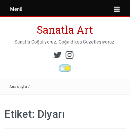
Menü
Sanatla Art
Sanatla Çoğalıyoruz, Çoğaldıkça Güzelleşiyoruz.
ESER İNCELEMESI
HEYKEL SANATI
Ana sayfa
/
MIMARI
Etiket:
Diyarı