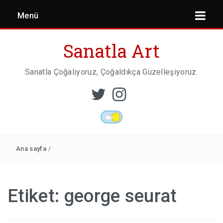
Menü
Sanatla Art
Sanatla Çoğalıyoruz, Çoğaldıkça Güzelleşiyoruz.
ESER İNCELEMESI
HEYKEL SANATI
Ana sayfa
/
MIMARI
Etiket:
george seurat