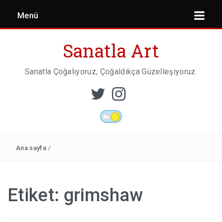
Menü
Sanatla Art
Sanatla Çoğalıyoruz, Çoğaldıkça Güzelleşiyoruz.
ESER İNCELEMESI
HEYKEL SANATI
Ana sayfa
/
MIMARI
Etiket:
grimshaw