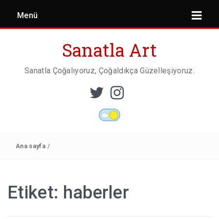
Menü
Sanatla Art
Sanatla Çoğalıyoruz, Çoğaldıkça Güzelleşiyoruz.
ESER İNCELEMESI
HEYKEL SANATI
Ana sayfa
/
MIMARI
Etiket:
haberler