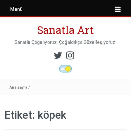
Menü
Sanatla Art
Sanatla Çoğalıyoruz, Çoğaldıkça Güzelleşiyoruz.
ESER İNCELEMESI
HEYKEL SANATI
Ana sayfa
/
MIMARI
Etiket:
köpek