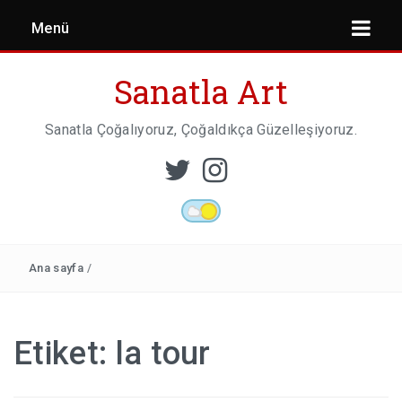
Menü
Sanatla Art
Sanatla Çoğalıyoruz, Çoğaldıkça Güzelleşiyoruz.
ESER İNCELEMESI
HEYKEL SANATI
Ana sayfa
/
MIMARI
Etiket:
la tour