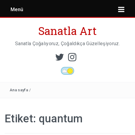
Menü
Sanatla Art
Sanatla Çoğalıyoruz, Çoğaldıkça Güzelleşiyoruz.
ESER İNCELEMESI
HEYKEL SANATI
Ana sayfa
/
MIMARI
Etiket:
quantum