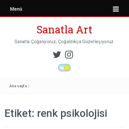
Menü
Sanatla Art
Sanatla Çoğalıyoruz, Çoğaldıkça Güzelleşiyoruz.
ESER İNCELEMESI
HEYKEL SANATI
Ana sayfa
/
MIMARI
Etiket:
renk psikolojisi