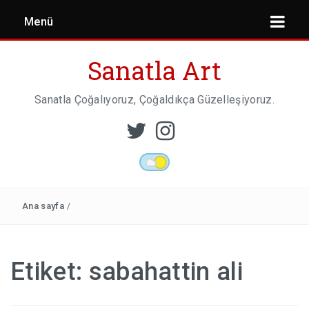
Menü
Sanatla Art
Sanatla Çoğalıyoruz, Çoğaldıkça Güzelleşiyoruz.
ESER İNCELEMESI
HEYKEL SANATI
Ana sayfa
/
MIMARI
Etiket:
sabahattin ali