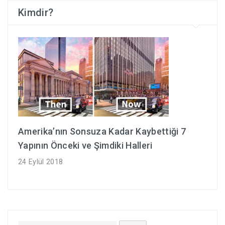
Kimdir?
Amerika’nın Sonsuza Kadar Kaybettiği 7
Yapının Önceki ve Şimdiki Halleri
24 Eylül 2018