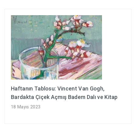
Haftanın Tablosu: Vincent Van Gogh,
Bardakta Çiçek Açmış Badem Dalı ve Kitap
18 Mayıs 2023