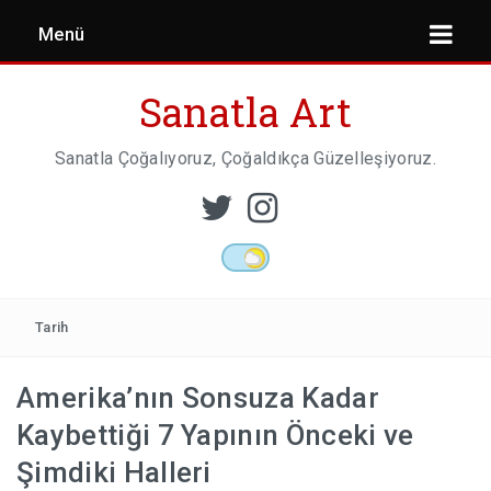
Menü
Sanatla Art
Sanatla Çoğalıyoruz, Çoğaldıkça Güzelleşiyoruz.
ESER İNCELEMESI
HEYKEL SANATI
Tarih
Amerika’nın Sonsuza Kadar
MIMARI
Kaybettiği 7 Yapının Önceki ve
Şimdiki Halleri