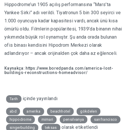
Hippodrome’un 1905 açılış performansına “Mars’ta
Yankee Sirki” adı verildi. Tiyatronun 5 bin 300 seyirci ve
1.000 oyuncuya kadar kapasitesi vardı, ancak ünü kısa
ömürlü oldu. Filmlerin popülaritesi, 1939’da binanın nihai
yıkımında büyük rol oynamıştır. Şu anda orada bulunan
ofis binası kendisini Hipodrom Merkezi olarak
adlandırıyor – ancak orijinalden çok daha az eğlenceli.
Kaynakça: https://www.boredpanda.com/america-lost-
buildings-reconstructions-homeadvisor/
içinde yayınlandı
Tarih
abd
amerika
beachhotel
gökdelen
hippodrome
mimari
pensilvanya
sanfrancisco
olarak etiketlendi
singerbuilding
teksas