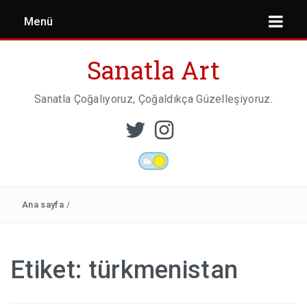
Menü
Sanatla Art
Sanatla Çoğalıyoruz, Çoğaldıkça Güzelleşiyoruz.
ESER İNCELEMESI
HEYKEL SANATI
Ana sayfa
/
MIMARI
Etiket:
türkmenistan