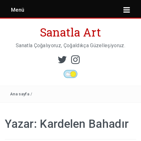
Menü
Sanatla Art
Sanatla Çoğalıyoruz, Çoğaldıkça Güzelleşiyoruz.
ESER İNCELEMESI
HEYKEL SANATI
Ana sayfa
/
MIMARI
Yazar:
Kardelen Bahadır