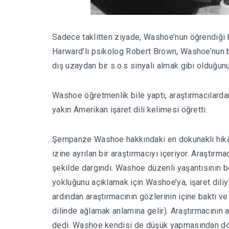
Sadece taklitten ziyade, Washoe’nun öğrendiği k
Harward’lı psikolog Robert Brown, Washoe’nun bi
dış uzaydan bir s.o.s sinyali almak gibi olduğunu 
Washoe öğretmenlik bile yaptı, araştırmacılardan
yakın Amerikan işaret dili kelimesi öğretti.
Şempanze Washoe hakkındaki en dokunaklı hikâye
izine ayrılan bir araştırmacıyı içeriyor. Araştı
şekilde dargındı. Washoe düzenli yaşantısının 
yokluğunu açıklamak için Washoe’ya, işaret dili
ardından araştırmacının gözlerinin içine baktı 
dilinde ağlamak anlamına gelir). Araştırmacın
dedi. Washoe kendisi de düşük yapmasından dol