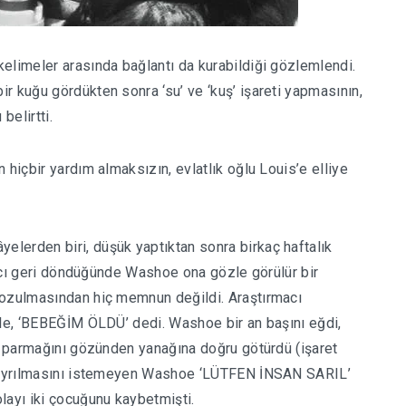
elimeler arasında bağlantı da kurabildiği gözlemlendi.
r kuğu gördükten sonra ‘su’ ve ‘kuş’ işareti yapmasının,
belirtti.
 hiçbir yardım almaksızın, evlatlık oğlu Louis’e elliye
lerden biri, düşük yaptıktan sonra birkaç haftalık
rmacı geri döndüğünde Washoe ona gözle görülür bir
bozulmasından hiç memnun değildi. Araştırmacı
yle, ‘BEBEĞİM ÖLDÜ’ dedi. Washoe bir an başını eğdi,
ve parmağını gözünden yanağına doğru götürdü (işaret
ın ayrılmasını istemeyen Washoe ‘LÜTFEN İNSAN SARIL’
ayı iki çocuğunu kaybetmişti.