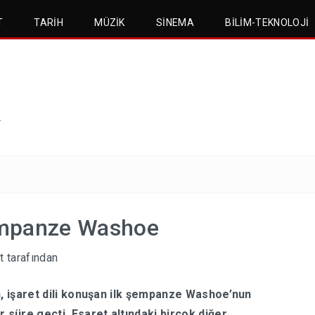
T
TARIH
MÜZIK
SINEMA
BILIM-TEKNOLOJI
.
Şempanze Washoe
t
tarafından
n, işaret dili konuşan ilk şempanze Washoe’nun
 süre geçti. Esaret altındaki birçok diğer