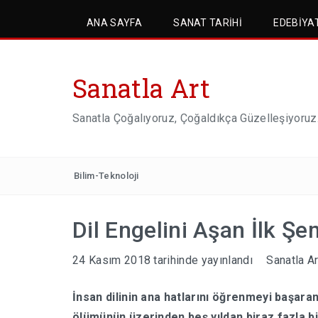
ANA SAYFA
SANAT TARIHI
EDEBIYA
Sanatla Art
Sanatla Çoğalıyoruz, Çoğaldıkça Güzelleşiyoruz
Bilim-Teknoloji
Dil Engelini Aşan İlk 
24 Kasım 2018
tarihinde yayınlandı
Sanatla Ar
İnsan dilinin ana hatlarını öğrenmeyi başara
ölümünün üzerinden beş yıldan biraz fazla bir