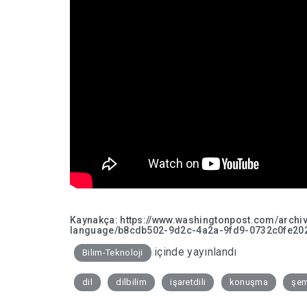
Kaynakça:
https://www.washingtonpost.com/archi
language/b8cdb502-9d2c-4a2a-9fd9-0732c0fe20
içinde yayınlandı
Bilim-Teknoloji
dil
dilbilim
işaretdili
konuşma
şe