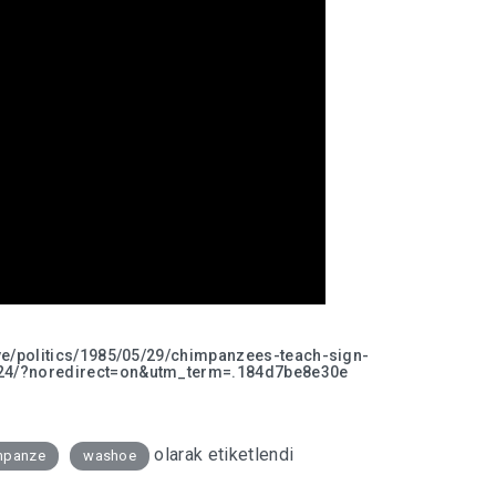
ve/politics/1985/05/29/chimpanzees-teach-sign-
24/?noredirect=on&utm_term=.184d7be8e30e
olarak etiketlendi
mpanze
washoe