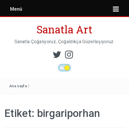
Menü
Sanatla Art
Sanatla Çoğalıyoruz, Çoğaldıkça Güzelleşiyoruz.
ESER İNCELEMESI
HEYKEL SANATI
Ana sayfa
/
MIMARI
Etiket:
birgariporhan