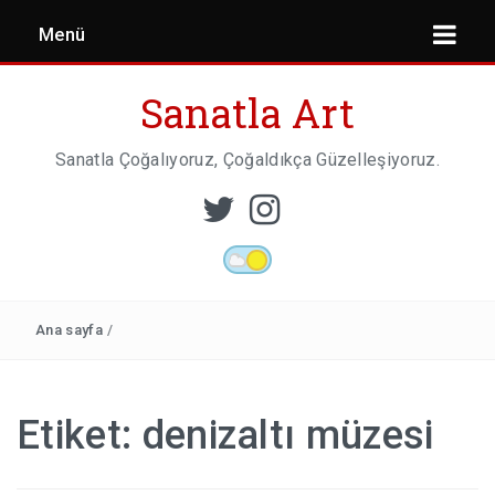
Menü
Sanatla Art
Sanatla Çoğalıyoruz, Çoğaldıkça Güzelleşiyoruz.
ESER İNCELEMESI
HEYKEL SANATI
Ana sayfa
/
MIMARI
Etiket:
denizaltı müzesi