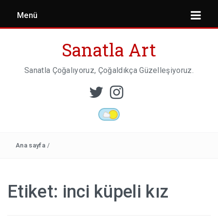
Menü
Sanatla Art
Sanatla Çoğalıyoruz, Çoğaldıkça Güzelleşiyoruz.
ESER İNCELEMESI
HEYKEL SANATI
Ana sayfa
/
MIMARI
Etiket:
inci küpeli kız