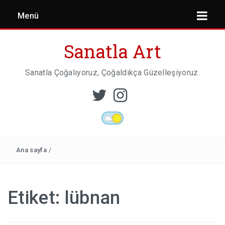
Menü
Sanatla Art
Sanatla Çoğalıyoruz, Çoğaldıkça Güzelleşiyoruz.
ESER İNCELEMESI
HEYKEL SANATI
Ana sayfa
/
MIMARI
Etiket:
lübnan