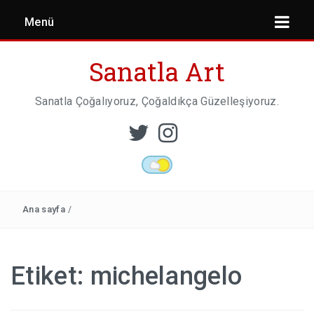
Menü
Sanatla Art
Sanatla Çoğalıyoruz, Çoğaldıkça Güzelleşiyoruz.
ESER İNCELEMESI
HEYKEL SANATI
Ana sayfa
/
MIMARI
Etiket:
michelangelo