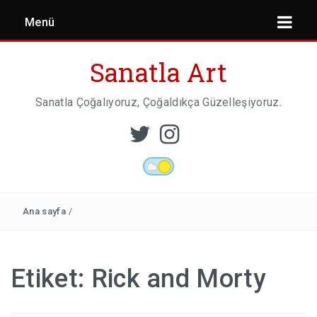
Menü
Sanatla Art
Sanatla Çoğalıyoruz, Çoğaldıkça Güzelleşiyoruz.
ESER İNCELEMESI
HEYKEL SANATI
Ana sayfa
/
MIMARI
Etiket:
Rick and Morty