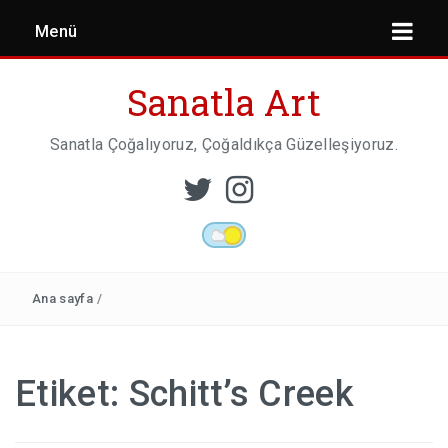
Menü
Sanatla Art
Sanatla Çoğalıyoruz, Çoğaldıkça Güzelleşiyoruz.
ESER İNCELEMESI
HEYKEL SANATI
Ana sayfa
/
MIMARI
Etiket:
Schitt’s Creek