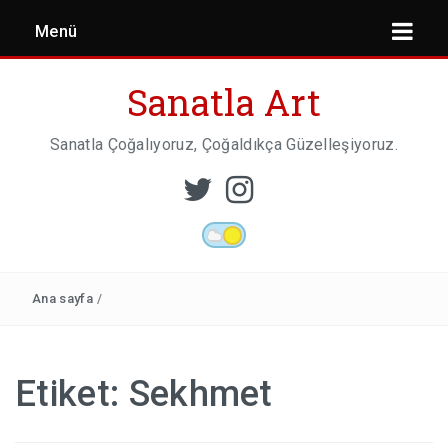
Menü
Sanatla Art
Sanatla Çoğalıyoruz, Çoğaldıkça Güzelleşiyoruz.
ESER İNCELEMESI
HEYKEL SANATI
Ana sayfa
/
MIMARI
Etiket:
Sekhmet