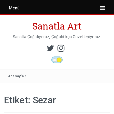
Menü
Sanatla Art
Sanatla Çoğalıyoruz, Çoğaldıkça Güzelleşiyoruz.
ESER İNCELEMESI
HEYKEL SANATI
Ana sayfa
/
MIMARI
Etiket:
Sezar