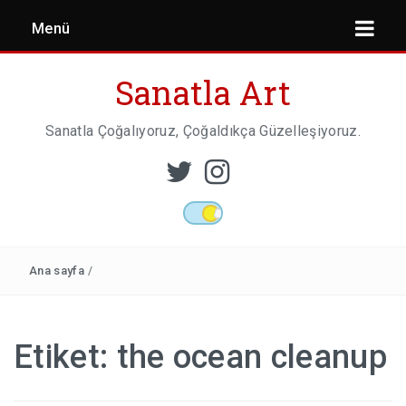
Menü
Sanatla Art
Sanatla Çoğalıyoruz, Çoğaldıkça Güzelleşiyoruz.
ESER İNCELEMESI
HEYKEL SANATI
Ana sayfa
/
MIMARI
Etiket:
the ocean cleanup