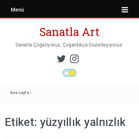
Menü
Sanatla Art
Sanatla Çoğalıyoruz, Çoğaldıkça Güzelleşiyoruz.
ESER İNCELEMESI
HEYKEL SANATI
Ana sayfa
/
MIMARI
Etiket:
yüzyıllık yalnızlık